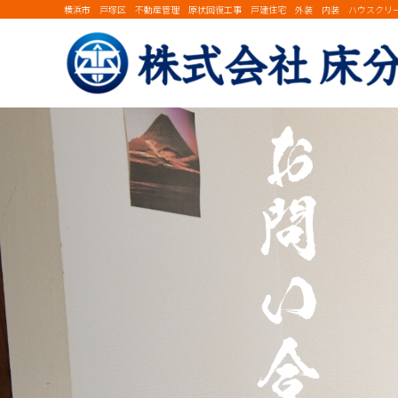
横浜市 戸塚区 不動産管理 原状回復工事 戸建住宅 外装 内装 ハウスクリ