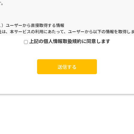
す。
１）ユーザーから直接取得する情報
社は、本サービスの利用にあたって、ユーザーから以下の情報を取得し
。
上記の個人情報取扱規約に同意します
氏名
メールアドレス
電話番号
その他当社がアプリまたはウェブサイトにおいて取得すると定めた情報
２）技術情報の取得
ーザーが本サービスにアクセスする際に、当社は以下の技術情報を取得
。
端末識別子
IPアドレス
ookie
その他広告識別子
３）ユーザーの個別同意に基づいて取得する情報
社はユーザーから個別の同意を得られた場合、以下の情報を取得します
自由記入欄にユーザーによって記載された情報